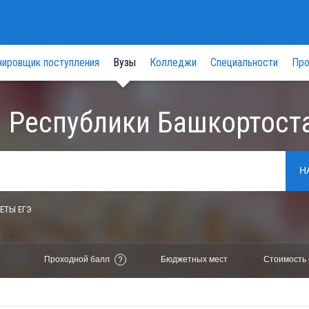
нировщик поступления
Вузы
Колледжи
Специальности
Про
 Республики Башкортост
Н
ЕТЫ ЕГЭ
Проходной балл
Бюджетных мест
Стоимость 
?