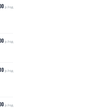
00
р./год
00
р./год
10
р./год
00
р./год