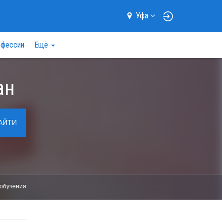
Уфа
фессии
Ещё
ан
АЙТИ
обучения