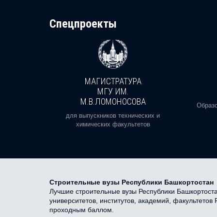
Cпецпроекты
МАГИСТРАТУРА
И
МГУ ИМ.
М.В.ЛОМОНОСОВА
, реальное
Образо
орая есть
для выпускников технических и
химических факультетов
Строительные вузы Республики Башкортостан
Лучшие строительные вузы Республики Башкортостан
университетов, институтов, академий, факультетов
проходным баллом.