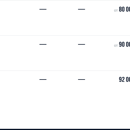
—
—
80 0
от
—
—
90 0
от
—
—
92 0