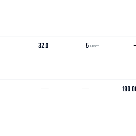
32.0
5
мест
—
—
190 0