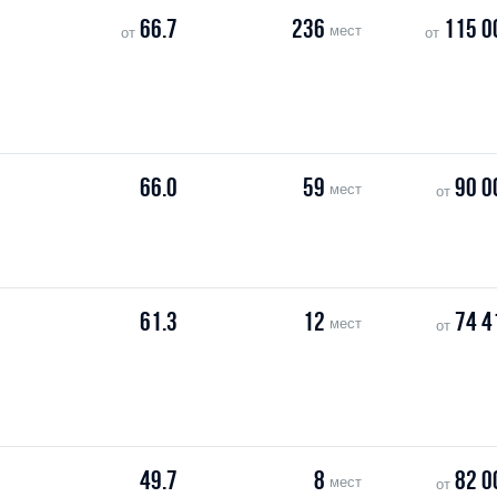
66.7
236
115 0
мест
от
от
66.0
59
90 0
мест
от
61.3
12
74 4
мест
от
49.7
8
82 0
мест
от