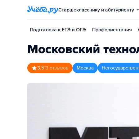
Старшекласснику и абитуриенту
Подготовка к ЕГЭ и ОГЭ
Профориентация
Московский техно
3.5
13
отзывов
Москва
Негосударствен