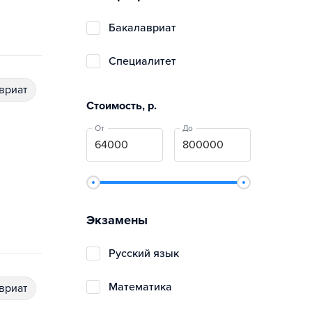
бакалавриат
специалитет
авриат
Стоимость, р.
От
До
Экзамены
русский язык
математика
авриат