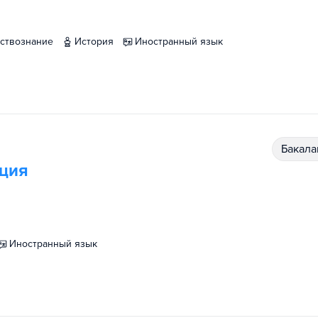
ествознание
история
иностранный язык
бакал
яция
иностранный язык