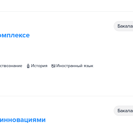
бакал
омплексе
ествознание
история
иностранный язык
бакал
 инновациями