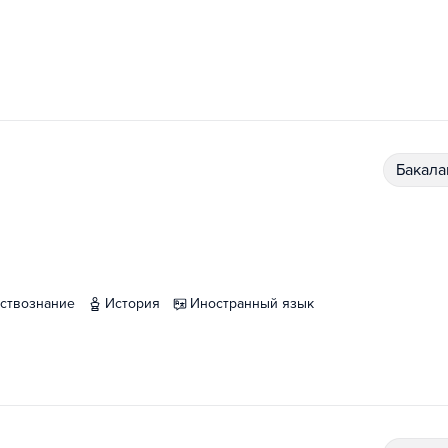
бакал
ествознание
история
иностранный язык