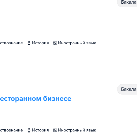
бакал
ествознание
история
иностранный язык
бакал
ресторанном бизнесе
ествознание
история
иностранный язык