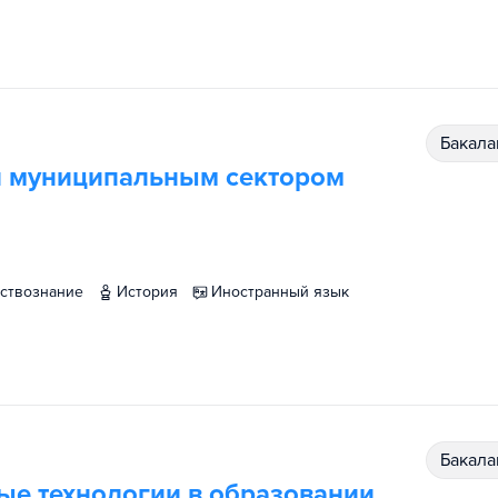
бакал
и муниципальным сектором
ествознание
история
иностранный язык
бакал
е технологии в образовании