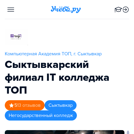
Компьютерная Академия TOП, г. Сыктывкар
Сыктывкарский
филиал IT колледжа
TOП
5
13
отзывов
Сыктывкар
Негосударственный колледж