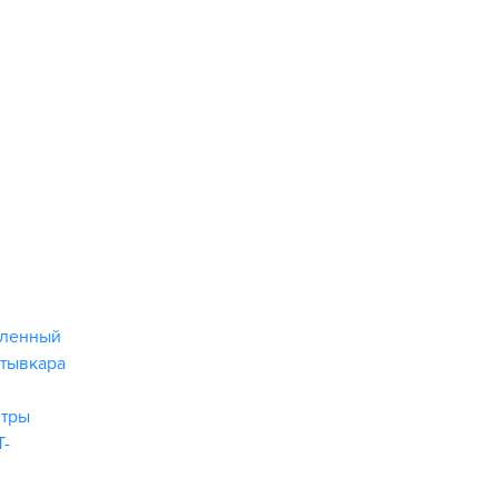
шленный
тывкара
нтры
Т-