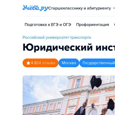
Старшекласснику и абитуриенту
Подготовка к ЕГЭ и ОГЭ
Профориентация
Российский университет транспорта
Юридический инст
4.9
24
отзыва
Москва
Государственный