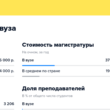
вуза
Стоимость магистратуры
На очном, за год
6 000 р.
В вузе
37
4 000 р.
В среднем по стране
19
Доля преподавателей
В % от общего числа студентов
3 206
В вузе