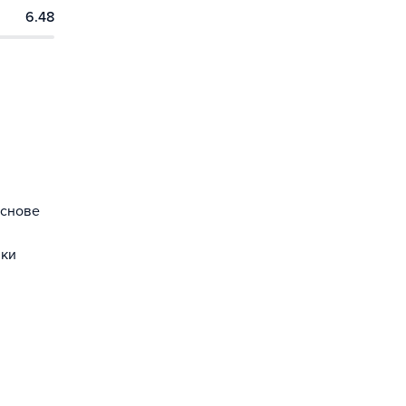
6.48
основе
ики