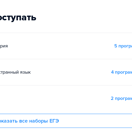
оступать
ория
5 прог
остранный язык
4 прогр
2 прогр
казать все наборы ЕГЭ