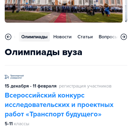
риятия
Олимпиады
Новости
Статьи
Вопросы
Кон
Олимпиады вуза
15 декабря - 11 февраля
регистрация участников
Всероссийский конкурс
исследовательских и проектных
работ «Транспорт будущего»
5-11
классы