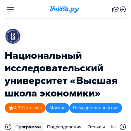
Национальный
исследовательский
университет «Высшая
школа экономики»
4.3
32
отзыва
Москва
Государственный вуз
вное
Программы
Подразделения
Отзывы
Карьера