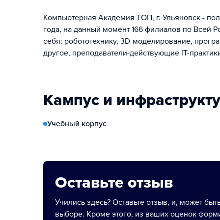
Компьютерная Академия TOП, г. Ульяновск - пол
года, на данный момент 166 филиалов по Всей 
себя: робототехнику, 3D-моделирование, прогр
другое, преподаватели-действующие IT-практики
Кампус и инфраструкт
Учебный корпус
Оставьте отзыв
Учились здесь? Оставьте отзыв, и, может быт
выборе. Кроме этого, из ваших оценок форми