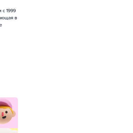
 с 1999
чающая в
е