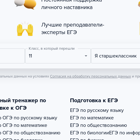
личного наставника
Лучшие преподаватели-
эксперты ЕГЭ
Класс, в который перешли
11
Я старшеклассник
нальных данных на условиях
Согласия на обработку персональных данных
и пр
тный тренажер по
Подготовка к ЕГЭ
вке к ОГЭ
ЕГЭ по русскому языку
р
ОГЭ по русскому языку
ЕГЭ по математике
р
ОГЭ по математике
ЕГЭ по обществознанию
р
ОГЭ по обществознанию
ЕГЭ по биологии
ЕГЭ по инфо