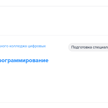
дного колледжа цифровых
подготовка специал
рограммирование