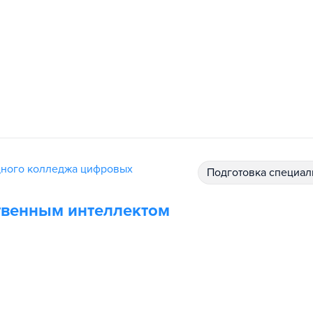
дного колледжа цифровых
подготовка специал
ственным интеллектом