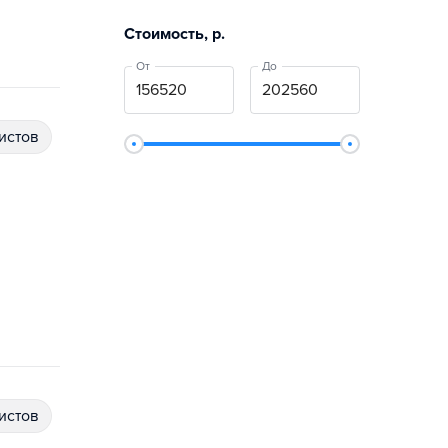
Стоимость, р.
От
До
истов
истов