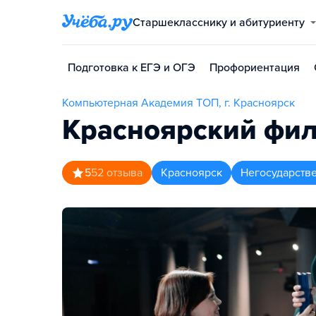
Старшекласснику и абитуриенту
Подготовка к ЕГЭ и ОГЭ
Профориентация
Компьютерная Академия TOП, г. Красноярск
Красноярский фил
5
52
отзыва
Красноярск
Негосударств