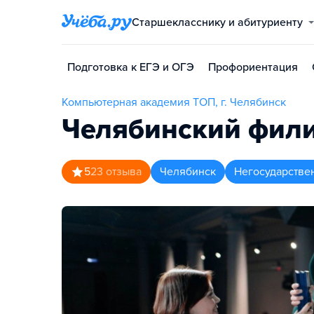
Старшекласснику и абитуриенту
Подготовка к ЕГЭ и ОГЭ
Профориентация
Компьютерная академия TOП, г. Челябинск
Челябинский фили
5
23
отзыва
Челябинск
Негосударстве