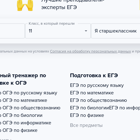
эксперты ЕГЭ
Класс, в который перешли
11
Я старшеклассник
нальных данных на условиях
Согласия на обработку персональных данных
и пр
тный тренажер по
Подготовка к ЕГЭ
вке к ОГЭ
ЕГЭ по русскому языку
р
ОГЭ по русскому языку
ЕГЭ по математике
р
ОГЭ по математике
ЕГЭ по обществознанию
р
ОГЭ по обществознанию
ЕГЭ по биологии
ЕГЭ по инфо
р
ОГЭ по биологии
ЕГЭ по физике
р
ОГЭ по информатике
Все предметы
р
ОГЭ по физике