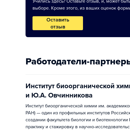
Учились здесь? Оставьте отзыв, и, может быт
выборе. Кроме этого, из ваших оценок форми
Оставить
отзыв
Работодатели-партнер
Институт биоорганической хи
и Ю.А. Овчинникова
Институт биоорганической химии им. академик
РАН) — один из профильных институтов Российск
создании факультета биологии и биотехнологии
практику и стажировку в научно-исследовательс