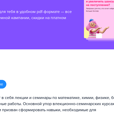
для тебя в удобном pdf-формате — все
емной кампании, скидки на платном
ие
 себя лекции и семинары по математике, химии, физике, б
рные работы. Основной упор влекционно-семинарских курсах
ум призван сформировать навыки, необходимые для