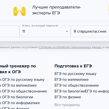
Лучшие преподаватели-
эксперты ЕГЭ
Класс, в который перешли
11
Я старшеклассник
нальных данных на условиях
Согласия на обработку персональных данных
и пр
тный тренажер по
Подготовка к ЕГЭ
вке к ОГЭ
ЕГЭ по русскому языку
р
ОГЭ по русскому языку
ЕГЭ по математике
р
ОГЭ по математике
ЕГЭ по обществознанию
р
ОГЭ по обществознанию
ЕГЭ по биологии
ЕГЭ по инфо
р
ОГЭ по биологии
ЕГЭ по физике
р
ОГЭ по информатике
Все предметы
р
ОГЭ по физике