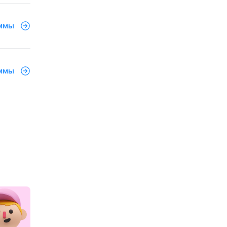
аммы
аммы