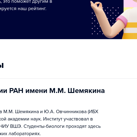
ь, это поможет другим в
руется наш рейтинг.
ы
мии РАН имени М.М. Шемякина
ов М.М. Шемякина и Ю.А. Овчинникова (ИБХ
ой академии наук. Институт участвовал в
 НИУ ВШЭ. Студенты-биологи проходят здесь
ких лабораториях.