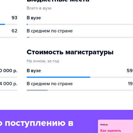
Всего в вузе
93
В вузе
62
В среднем по стране
Стоимость магистратуры
На очном, за год
0 000 р.
В вузе
59
4 000 р.
В среднем по стране
19
о поступлению в