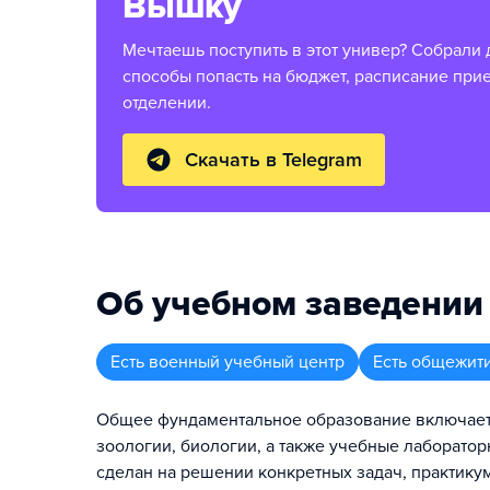
Вышку
Мечтаешь поступить в этот универ? Собрали 
способы попасть на бюджет, расписание при
отделении.
Скачать в Telegram
Об учебном заведении
Есть военный учебный центр
Есть общежит
Общее фундаментальное образование включает в
зоологии, биологии, а также учебные лаборато
сделан на решении конкретных задач, практик