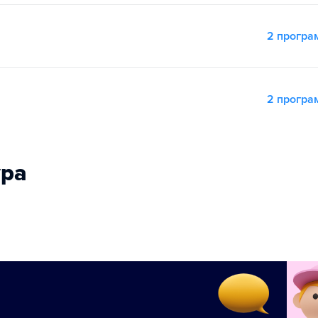
2 прогр
2 прогр
ура