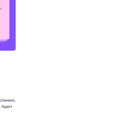
отанике,
 будет