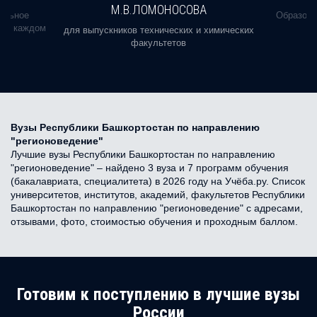
М.В.ЛОМОНОСОВА
альное
Образова
ь в каждом
для выпускников технических и химических
факультетов
Вузы Республики Башкортостан по направлению
"регионоведение"
Лучшие вузы Республики Башкортостан по направлению
"регионоведение" – найдено 3 вуза и 7 программ обучения
(бакалавриата, специалитета) в 2026 году на Учёба.ру. Список
университетов, институтов, академий, факультетов Республики
Башкортостан по направлению "регионоведение" с адресами,
отзывами, фото, стоимостью обучения и проходным баллом.
Готовим к поступлению в лучшие вузы
России