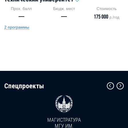
Прох. балл
Бюдж. мест
Стоимость
—
—
175 000
р./год
2 программы
Cпецпроекты
МАГИСТРАТУРА
МГУ ИМ.