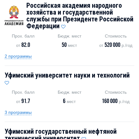
Российская академия народного
хозяйства и государственной
службы при Президенте Российской
Федерации
Прох. балл
Бюдж. мест
Стоимость
82.0
50
520 000
от
мест
от
р./год
2 программы
Уфимский университет науки и технологий
Прох. балл
Бюдж. мест
Стоимость
91.7
6
160 000
от
мест
р./год
3 программы
Уфимский государственный нефтяной
технический университет