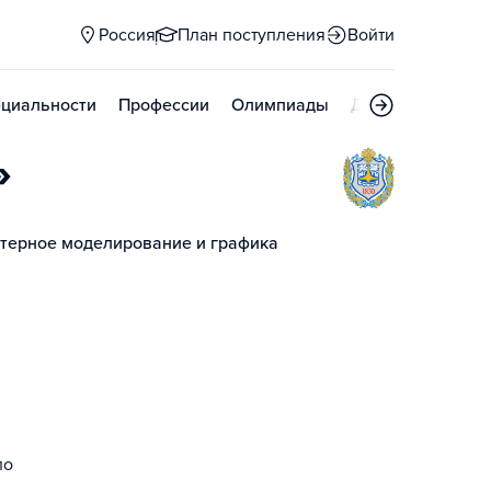
Россия
План поступления
Войти
циальности
Профессии
Олимпиады
Дни открытых д
»
терное моделирование и графика
ло