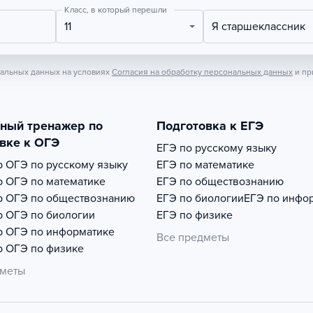
Класс, в который перешли
11
Я старшеклассник
нальных данных на условиях
Согласия на обработку персональных данных
и пр
тный тренажер по
Подготовка к ЕГЭ
вке к ОГЭ
ЕГЭ по русскому языку
р
ОГЭ по русскому языку
ЕГЭ по математике
р
ОГЭ по математике
ЕГЭ по обществознанию
р
ОГЭ по обществознанию
ЕГЭ по биологии
ЕГЭ по инфо
р
ОГЭ по биологии
ЕГЭ по физике
р
ОГЭ по информатике
Все предметы
р
ОГЭ по физике
дметы