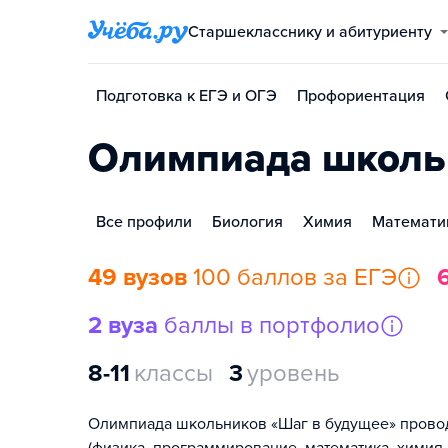
Старшекласснику и абитуриенту
Подготовка к ЕГЭ и ОГЭ
Профориентация
Олимпиада школь
Все профили
Биология
Химия
Математи
49 вузов
100 баллов за ЕГЭ
2 вуза
баллы в портфолио
8-11
классы
3
уровень
Олимпиада школьников «Шаг в будущее» прово