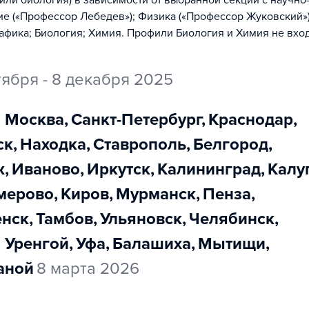
или биология) в зависимости от выбранной секции с научно
е («Профессор Лебедев»); Физика («Профессор Жуковский»)
фика; Биология; Химия. Профили Биология и Химия не вхо
тября - 8 декабря 2025
Москва
,
Санкт-Петербург
,
Краснодар
,
ск
,
Находка
,
Ставрополь
,
Белгород
,
ж
,
Иваново
,
Иркутск
,
Калининград
,
Калу
емерово
,
Киров
,
Мурманск
,
Пенза
,
енск
,
Тамбов
,
Ульяновск
,
Челябинск
,
й Уренгой
,
Уфа
,
Балашиха
,
Мытищи
,
Ханой
8 марта 2026