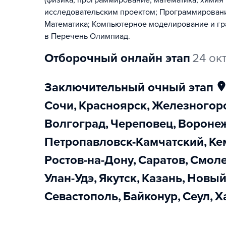
(физика, программирование, математика, химия 
исследовательским проектом; Программировани
Математика; Компьютерное моделирование и гра
в Перечень Олимпиад.
отборочный онлайн этап
24 ок
заключительный очный этап
Сочи
,
Красноярск
,
Железногор
Волгоград
,
Череповец
,
Вороне
Петропавловск-Камчатский
,
К
Ростов-на-Дону
,
Саратов
,
Смол
Улан-Удэ
,
Якутск
,
Казань
,
Новы
Севастополь
,
Байконур
,
Сеул
,