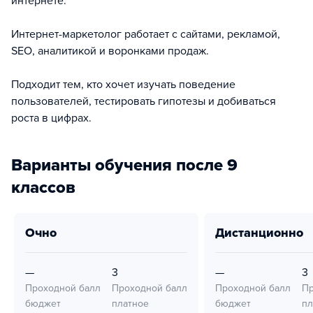
интернете.
Интернет-маркетолог работает с сайтами, рекламой,
SEO, аналитикой и воронками продаж.
Подходит тем, кто хочет изучать поведение
пользователей, тестировать гипотезы и добиваться
роста в цифрах.
Варианты обучения после 9
классов
очно
дистанционно
—
3
—
3
Проходной балл
Проходной балл
Проходной балл
Пр
бюджет
платное
бюджет
пл