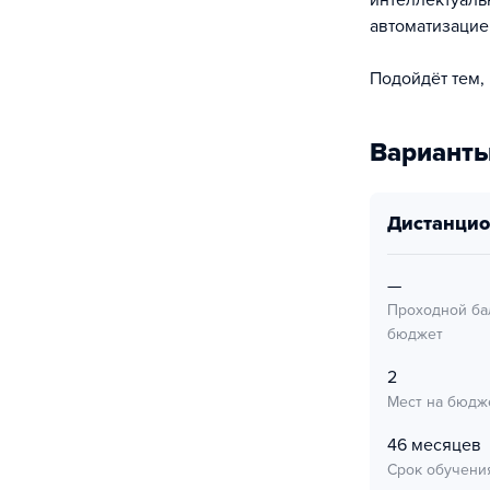
интеллектуаль
автоматизацие
Подойдёт тем,
Варианты
дистанци
—
Проходной ба
бюджет
2
Мест на бюдж
46 месяцев
Срок обучени