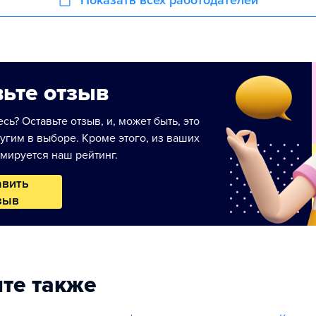
Показать всех работодателей
ьте отзыв
сь? Оставьте отзыв, и, может быть, это
угим в выборе. Кроме этого, из ваших
мируется наш рейтинг.
авить
зыв
те также