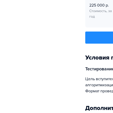
225 000 р.
Стоимость, за
год
Условия 
Тестирован
Цель вступительного испытания — первичная оценка уровня навыков абитуриента в
алгоритмизаци
Формат провед
Дополни