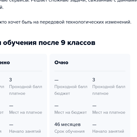
ные сервисы. Решает сложные задачи, связанные с данными
й.
 кто хочет быть на передовой технологических изменений.
 обучения после 9 классов
онно
очно
3
—
3
лл
Проходной балл
Проходной балл
Проходной балл
платное
бюджет
платное
—
—
—
ет
Мест на платное
Мест на бюджет
Мест на платное
—
46 месяцев
—
я
Начало занятий
Срок обучения
Начало занятий