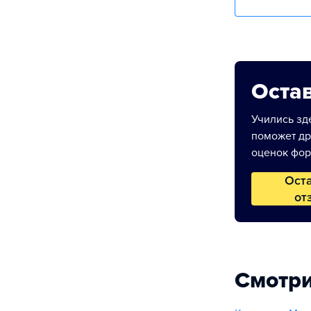
Остав
Учились зде
поможет др
оценок фор
Ост
от
Смотри