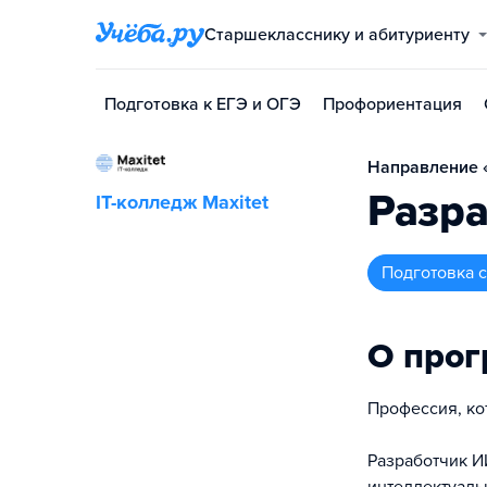
Старшекласснику и абитуриенту
Подготовка к ЕГЭ и ОГЭ
Профориентация
Направление 
Разра
IT-колледж Maxitet
подготовка
О про
Профессия, ко
Разработчик И