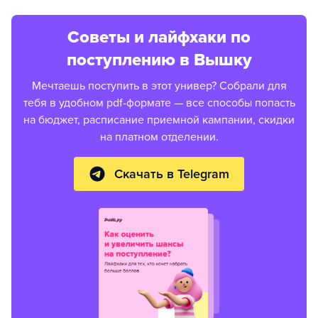
Советы и лайфхаки по
поступлению в Вышку
Мечтаешь поступить в этот универ? Собрали для
тебя в удобном pdf-формате — все способы попасть
на бюджет, расписание приемной кампании, скидки
на платном отделении.
Скачать в Telegram