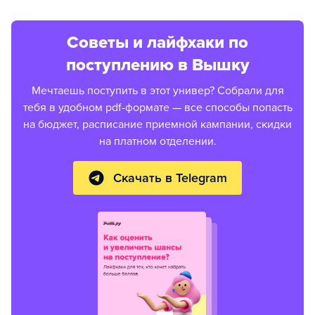
Советы и лайфхаки по
поступлению в Вышку
Мечтаешь поступить в этот универ? Собрали для
тебя в удобном pdf-формате — все способы попасть
на бюджет, расписание приемной кампании, скидки
на платном отделении.
Скачать в Telegram