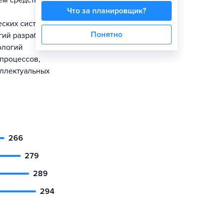
ем средств
Что за планировщик?
ских систем;
Понятно
гий разработки
ологий
процессов,
еллектуальных
266
279
289
294