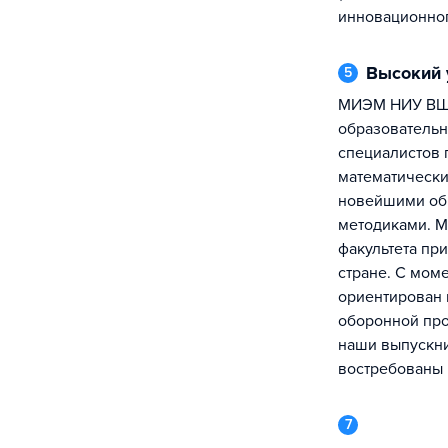
инновационног
Высокий
5
МИЭМ НИУ ВШЭ сочетает полувековые
образовательн
специалистов 
математическ
новейшими об
методиками. 
факультета пр
стране. С моме
ориентирован 
оборонной про
наши выпускн
востребованы в
7