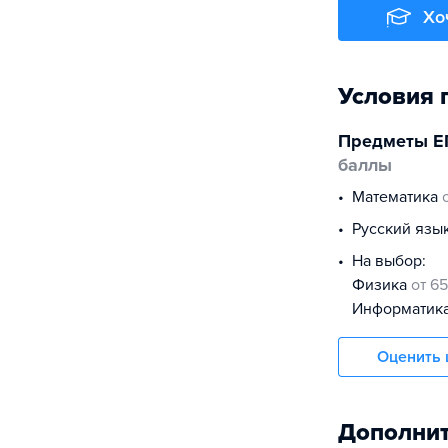
Хо
Условия 
Предметы Е
баллы
математика
русский язы
На выбор:
физика
от 65
информатик
Оценить 
Дополнит