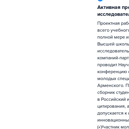
Активная проектно-
исследовате
Проектная работа занимает пятую часть
всего учебног
полной мере и
Высшей школы 
исследователь
компаний-парт
проводит Науч
конференцию с
молодых специ
Арменского. П
сборник студе
в Российский 
цитирования, а
допускается к
инновационны
(«Участник мо