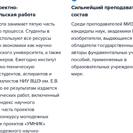
Сильнейший преподавательский
льская работа
состав
Среди преподавателей МИЭМ – доктора и
о процесса. Студенты в
кандидаты наук, академики 
спользуют все ресурсы
изобретатели, выдающиеся 
экономики как научно-
обладатели государственны
ского университета, а также
авторы фундаментальных у
неров. Ежегодно институт
пособий, применяемых в
но-техническую
образовательных учрежден
тудентов, аспирантов и
мире.
алистов НИУ ВШЭ им. Е.В.
о ее результатам издается
нческих работ, включенный
индекс научного
 часть проектов
 конкурсу молодежных
х проектов «УМНИК»
лодежного научно-