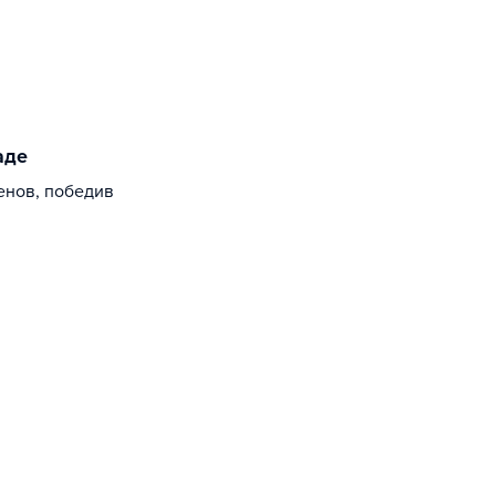
аде
енов, победив