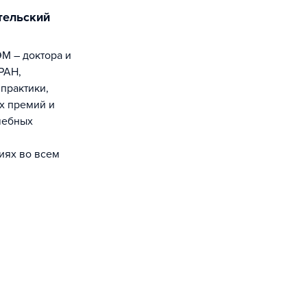
РАН,
практики,
х премий и
чебных
иях во всем