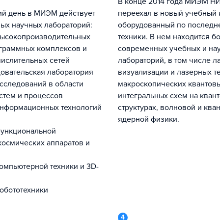
В конце 2014 года МИЭМ НИУ ВШЭ
переехал в новый учебный 
ых научных лабораторий:
оборудованный по последн
высокопроизводительных
техники. В нем находится б
граммных комплексов и
современных учебных и на
ислительных сетей
лабораторий, в том числе л
овательская лаборатория
визуализации и лазерных т
сследований в области
макроскопических квантовы
истем и процессов
интегральных схем на кван
информационных технологий
структурах, волновой и ква
ядерной физики.
функциональной
космических аппаратов и
омпьютерной техники и 3D-
обототехники
4