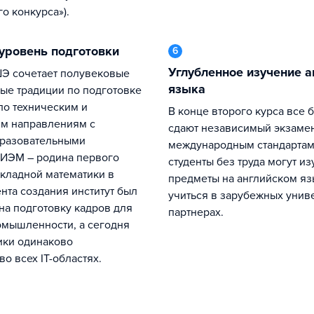
о конкурса»).
 уровень подготовки
6
Углубленное изучение английского
языка
ые традиции по подготовке
по техническим и
В конце второго курса все бакалавры
им направлениям с
сдают независимый экзаме
разовательными
международным стандартам.
МИЭМ – родина первого
студенты без труда могут из
икладной математики в
предметы на английском язы
нта создания институт был
учиться в зарубежных униве
на подготовку кадров для
партнерах.
мышленности, а сегодня
ики одинаково
о всех IT-областях.