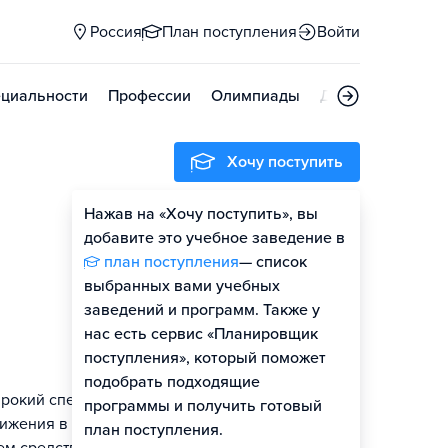
Россия
План поступления
Войти
циальности
Профессии
Олимпиады
Дни открытых д
Хочу поступить
Нажав на «Хочу поступить», вы
Оценить шансы
добавите это учебное заведение в
план поступления
— список
Гайд по поступлению
выбранных вами учебных
заведений и программ. Также у
нас есть сервис «Планировщик
поступления», который поможет
подобрать подходящие
рокий спектр
программы и получить готовый
тижения в
план поступления.