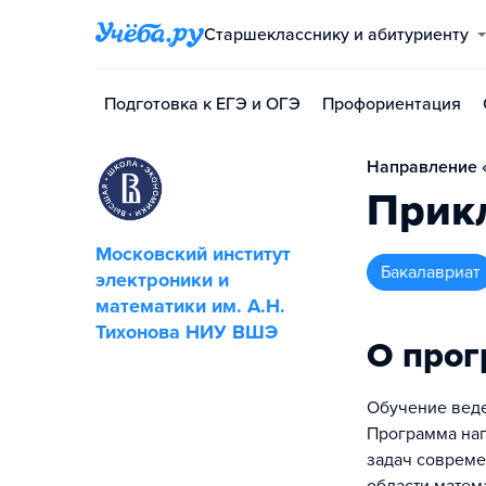
Старшекласснику и абитуриенту
Подготовка к ЕГЭ и ОГЭ
Профориентация
Направление «
Прик
Московский институт
бакалавриат
электроники и
математики им. А.Н.
Тихонова НИУ ВШЭ
О про
Обучение веде
Программа нап
задач совреме