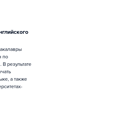
н по
 В результате
учать
ке, а также
рситетах-