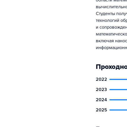
области матем
вычислительно
Студенты полу
технологий об
и сопровожден
математическо
включая нанос
информационны
Проходно
2022
2023
2024
2025