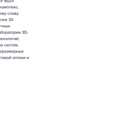
комплекс,
ему слову
олее 30
учных
аборатории 3D-
ехнологий,
х систем,
торазмерных
нтовой оптики и