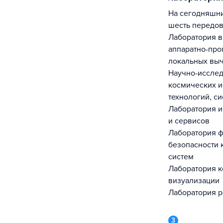
На сегодняшний день в МИЭМ действует
шесть передов
Лаборатория 
аппаратно-про
локальных выч
Научно-исслед
космических и
технологий, с
Лаборатория 
и сервисов
Лаборатория 
безопасности 
систем
Лаборатория к
визуализации
Лаборатория р
3